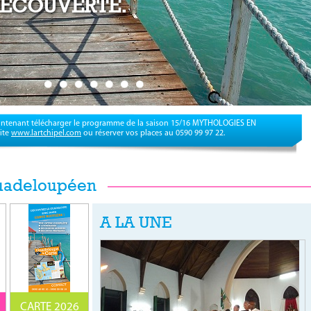
ÉCOUVERTE.
ntenant télécharger le programme de la saison 15/16 MYTHOLOGIES EN
ite
www.lartchipel.com
ou réserver vos places au 0590 99 97 22.
guadeloupéen
A LA UNE
CARTE 2026