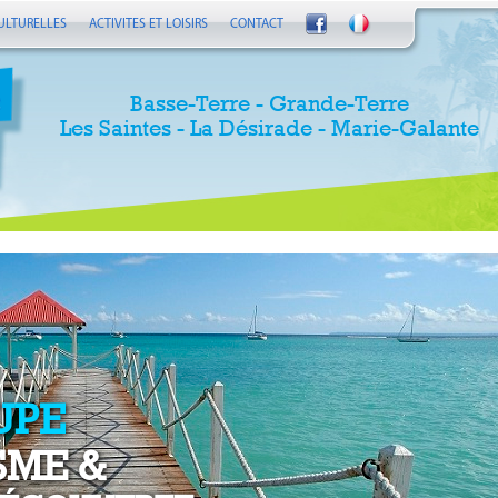
ULTURELLES
ACTIVITES ET LOISIRS
CONTACT
Basse-Terre - Grande-Terre
Les Saintes - La Désirade - Marie-Galante
UPE
SME &