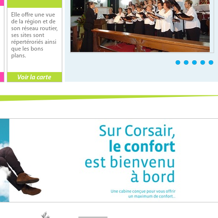
Elle offre une vue
de la région et de
son réseau routier,
ses sites sont
répertéroriés ainsi
que les bons
plans.