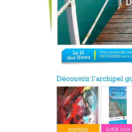
D
Le fil
Vous pouvez dès mai
des News
DIFFUSIONEN sur le s
Découvrir l’archipel 
GUIDE 2026
PORTRAIT