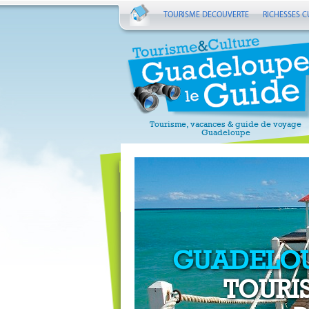
TOURISME DECOUVERTE
RICHESSES C
Tourisme, vacances & guide de voyage
Guadeloupe
GUADELO
TOURI