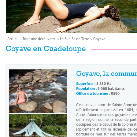
Accueil
Tourisme découverte
Le Sud Basse-Terre
Goyave
Goyave en Guadeloupe
Goyave, la commu
Superficie :
5 830 Ha
Population :
5 060 habitants
Office du tourisme :
0590
C’est sous le nom de Sainte-Anne de 
officiellement la paroisse en 1684, 
Anne. L’abondance des goyaviers prése
de la région donne la seconde parti
occupées dès le début de la colonisati
rapidement et fait la richesse de c
bordure de mer sur des terres maréc