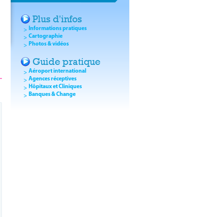
Plus d'infos
Informations pratiques
Cartographie
Photos & vidéos
Guide pratique
Aéroport international
Agences réceptives
Hôpitaux et Cliniques
Banques & Change