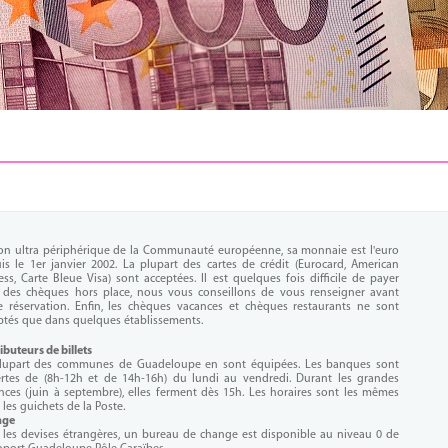
on ultra périphérique de la Communauté européenne, sa monnaie est l'euro
is le 1er janvier 2002. La plupart des cartes de crédit (Eurocard, American
ess, Carte Bleue Visa) sont acceptées. Il est quelques fois difficile de payer
 des chèques hors place, nous vous conseillons de vous renseigner avant
e réservation. Enfin, les chèques vacances et chèques restaurants ne sont
ptés que dans quelques établissements.
ibuteurs de billets
lupart des communes de Guadeloupe en sont équipées. Les banques sont
rtes de (8h-12h et de 14h-16h) du lundi au vendredi. Durant les grandes
nces (juin à septembre), elles ferment dès 15h. Les horaires sont les mêmes
les guichets de la Poste.
nge
 les devises étrangères, un bureau de change est disponible au niveau 0 de