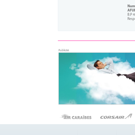
Numé
AFU
B.P 
Resp