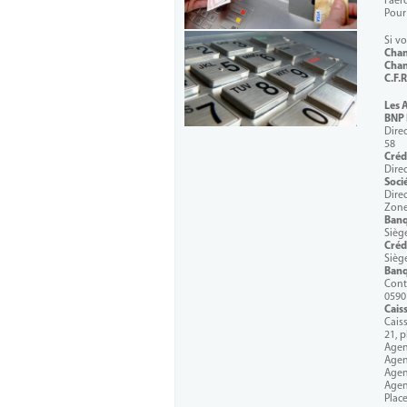
l’aé
Pour
Si vo
Chan
Chan
C.F.
Les 
BNP 
Dire
58
Créd
Dire
Soci
Dire
Zone
Banq
Sièg
Créd
Sièg
Banq
Cont
0590
Cais
Cais
21, p
Agen
Agen
Agen
Agen
Plac