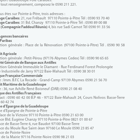
roport Guadeloupe Pôle Caraïbes.
 tout renseignement, composez le 0590 211 221.
us êtes sur Pointe-à-Pitre, trois adresses :
ge Caraïbes
: 21, rue Frébault 97110 Pointe-à-Pitre Tél : 0590 93 70 40
ge Caraïbes
: 31 Bd. Chanzy 97110 Pointe-à-Pitre Tél : 0590 89 00 88
R (Compagnie Faddoul Réunis)
4, bis rue Sadi Carnot Tél 0590 91 33 56
Agences bancaires
Paribas
ction générale : Place de la Rénovation (97100 Pointe-à-Pitre) Tél . 0590 90 58
it Agricole
ction générale : Petit-Pérou (97176 Abymes Cedex) Tél : 0590 90 65 65
été Générale de Banque aux Antilles
ction Générale Immeuble le Diamant - Rue Ferdinand Forest Prolongée
 Industrielle de Jarry 97122 Baie-Mahault Tél : 0590 38 30 01
ue Française Commerciale
e : Imm. B.F.C La Rocade - Grand-Camp 97139 Abymes 0590 21 56 70
it Maritime de la Guadeloupe
e : 36, rue Achille René Boisneuf (DAB) 0590 21 08 40
ue des Antilles Françaises
act : 0590 60 42 00 B.P 46 - 97122 Baie-Mahault 24, Cours Nolivos Basse-Terre
 60 42 74
se d’Epargne de la Guadeloupe
se d’Epargne de Pointe-à-Pitre
lace de la Victoire 97110 Pointe-à-Pitre 0590 21 63 00
ce Bld. Eugène Chanzy 97110 Pointe-à-Pitre 0821 01 00 67
ce de Basse-Terre 6, rue Baudot 97100 Basse-Terre
ce du Moule Rue Saint-Jean 97160 Le Moule 0590 23 85 47
ce de Pointe-Noire
e de la Mairie 97116 Pointe-Noire 0590 98 21 03