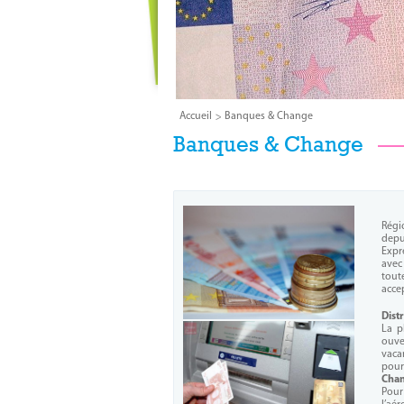
Accueil
Banques & Change
Banques & Change
Régi
depu
Expr
avec
tout
acce
Distr
La p
ouve
vaca
pour 
Cha
Pour