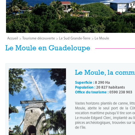
Accueil
Tourisme découverte
Le Sud Grande-Terre
Le Moule
Le Moule en Guadeloupe
Le Moule, la com
Superficie :
8 290 Ha
Population :
20 827 habitants
Office du tourisme :
0590 238 903
Vastes horizons plantés de canne, litt
Moule, abrite le seul port de la Cô
vocation maritime puisqu’il tire son o
Le musée Edgard Clerc, implanté au li
pièces archéologiques, trouvées sur la
de l’île.