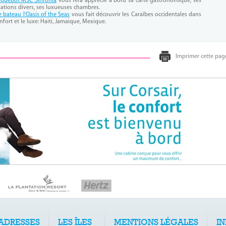
aquebot MSC Sinfonia
vous fera apprécié à bord sa carte gastronomique, ses
ations divers, ses luxueuses chambres.
e bateau l'Oasis of the Seas
vous fait découvrir les Caraîbes occidentales dans
nfort et le luxe: Haiti, Jamaique, Mexique.
Imprimer cette pag
ADRESSES
LES ÎLES
MENTIONS LÉGALES
I