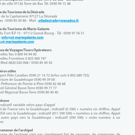
 de ville 97136 Terre-de-Bas Tél. 0590 99 15 48
ce du Tourisme de la Désirade
e de la Capitainerie 97127 La Désirade
ax : 0590 85 00 86 - Mail :
otladesirade@wanadoo.fr
ce du Tourisme de Marie-Galante
du Fort B.P 15 - 97112 Grand-Bourg - Tél : 0590 97 56 51
:
info@ot-mariegalante.com
ot-mariegalante.com
ce de Voyages/Tours Opérateurs
elles Iles 0 800 94 94 00
elles Frontières 0 825 000 747
 Med 0820 020 008 / 0590 85 49 50
ros utiles
port Pôle Caraïbes 0590 21 14 72 (Infos vols 0 892 689 755)
ecture de Guadeloupe 0590 99 39 00
-Préfecture de Pointe-à-Pitre 0590 82 68 68
eil Général Basse-Terre 0590 99 77 77
eil Régional Basse-Terre 0590 80 40 40
phone
indicatif variable selon pays d’appel
l de France vers la Guadeloupe : indicatif (0 590) + numéro six chiffres. Appel
USA vers la Guadeloupe : indicatif (011 590 590) + numéros à six chiffres. Appel
 autre pays vers la Guadeloupe : indicatif (590 590) + votre numéro à six
res
ramener de l’archipel
isage de l’archipel n’est pas simplement fait de paysages, de communes, de