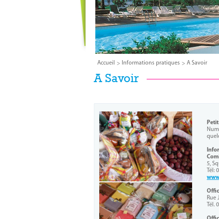
Accueil
Informations pratiques
A Savoir
A Savoir
Peti
Numé
quel
Info
Comi
5, S
Tél: 
www.
Offi
Rue 
Tél. 
Offi