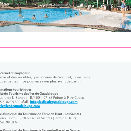
t carnet du voyageur
ros et dresses utiles, que ramener de l’archipel, formalités et
ques petites infos pour en savoir plus avant de partir !
rmations touristiques
té du Tourisme des îles de Guadeloupe
quare de la Banque - B.P 55 5 - 97166 Pointe-à-Pitre Cedex
0590 82 09 30 - Mail :
info@lesilesdeguadeloupe.com
lesilesdeguadeloupe.com
ce Municipal du Tourisme de Terre de Haut - Les Saintes
Jean Calot - BP 10 97137 Les Saintes (Terre-de-Haut)
0590 99 58 60
ce Municipal du Tourisme de Terre-de-Bas – Les Saintes