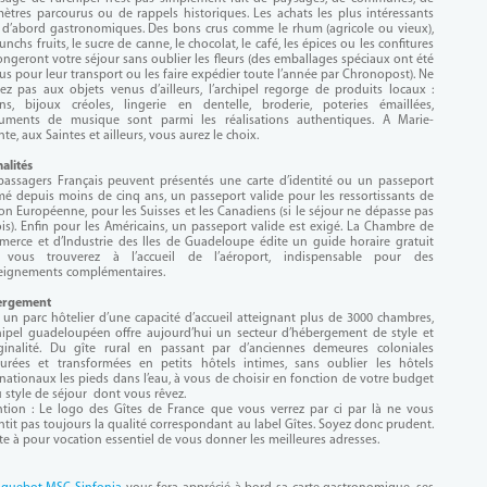
mètres parcourus ou de rappels historiques. Les achats les plus intéressants
 d’abord gastronomiques. Des bons crus comme le rhum (agricole ou vieux),
unchs fruits, le sucre de canne, le chocolat, le café, les épices ou les confitures
ongeront votre séjour sans oublier les fleurs (des emballages spéciaux ont été
us pour leur transport ou les faire expédier toute l’année par Chronopost). Ne
ez pas aux objets venus d’ailleurs, l’archipel regorge de produits locaux :
ns, bijoux créoles, lingerie en dentelle, broderie, poteries émaillées,
ruments de musique sont parmi les réalisations authentiques. A Marie-
te, aux Saintes et ailleurs, vous aurez le choix.
alités
passagers Français peuvent présentés une carte d’identité ou un passeport
mé depuis moins de cinq ans, un passeport valide pour les ressortissants de
ion Européenne, pour les Suisses et les Canadiens (si le séjour ne dépasse pas
is). Enfin pour les Américains, un passeport valide est exigé. La Chambre de
erce et d’Industrie des Iles de Guadeloupe édite un guide horaire gratuit
vous trouverez à l’accueil de l’aéroport, indispensable pour des
eignements complémentaires.
ergement
 un parc hôtelier d’une capacité d’accueil atteignant plus de 3000 chambres,
chipel guadeloupéen offre aujourd’hui un secteur d’hébergement de style et
iginalité. Du gîte rural en passant par d’anciennes demeures coloniales
aurées et transformées en petits hôtels intimes, sans oublier les hôtels
rnationaux les pieds dans l’eau, à vous de choisir en fonction de votre budget
u style de séjour dont vous rêvez.
ntion : Le logo des Gîtes de France que vous verrez par ci par là ne vous
ntit pas toujours la qualité correspondant au label Gîtes. Soyez donc prudent.
ite à pour vocation essentiel de vous donner les meilleures adresses.