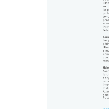
kilo
sont
les p
prol
conç
pens
savo
inst
Galan
Form
Les 
péri
l’Un
3 mo
Comm
que 
rens
Héb
Avec
l’ar
d’or
rest
inte
et d
Atte
gara
Ce s