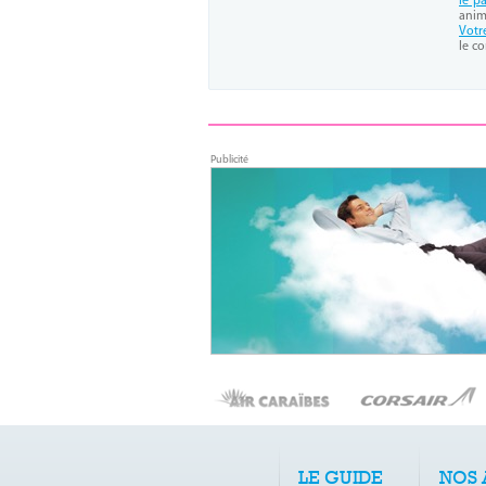
le p
anim
Votr
le co
LE GUIDE
NOS 