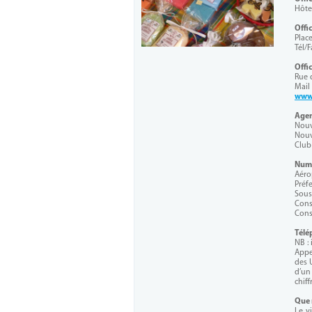
Hôtel
Offi
Plac
Tél/F
Offi
Rue 
Mail 
www.
Agen
Nouv
Nouv
Club
Numé
Aéro
Préf
Sous
Cons
Cons
Télé
NB : 
Appe
des 
d’un
chiff
Que 
Le v