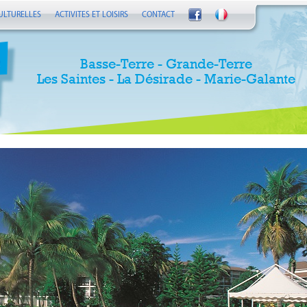
ULTURELLES
ACTIVITES ET LOISIRS
CONTACT
Basse-Terre - Grande-Terre
Les Saintes - La Désirade - Marie-Galante