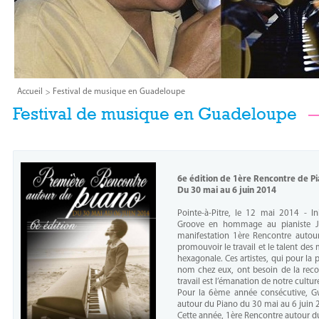
Accueil
Festival de musique en Guadeloupe
Festival de musique en Guadeloupe
6e édition de 1ère Rencontre de P
Du 30 mai au 6 juin 2014
Pointe-à-Pitre, le 12 mai 2014 - I
Groove en hommage au pianiste Je
manifestation 1ère Rencontre autou
promouvoir le travail et le talent de
hexagonale. Ces artistes, qui pour la 
nom chez eux, ont besoin de la reco
travail est l’émanation de notre cult
Pour la 6ème année consécutive, G
autour du Piano du 30 mai au 6 juin 
Cette année, 1ère Rencontre autour du