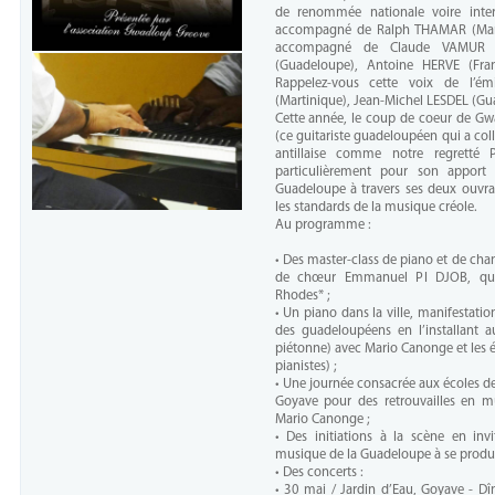
de renommée nationale voire inte
accompagné de Ralph THAMAR (Mar
accompagné de Claude VAMUR (G
(Guadeloupe), Antoine HERVE (Fr
Rappelez-vous cette voix de l’é
(Martinique), Jean-Michel LESDEL (Gu
Cette année, le coup de coeur de Gw
(ce guitariste guadeloupéen qui a co
antillaise comme notre regretté 
particulièrement pour son appor
Guadeloupe à travers ses deux ouvra
les standards de la musique créole.
Au programme :
• Des master-class de piano et de chan
de chœur Emmanuel PI DJOB, qui a
Rhodes* ;
• Un piano dans la ville, manifestatio
des guadeloupéens en l’installant a
piétonne) avec Mario Canonge et les él
pianistes) ;
• Une journée consacrée aux écoles de
Goyave pour des retrouvailles en mu
Mario Canonge ;
• Des initiations à la scène en in
musique de la Guadeloupe à se produi
• Des concerts :
• 30 mai / Jardin d’Eau, Goyave - D